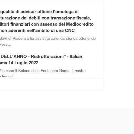
 qualità di advisor ottiene l'omologa di
tturazione dei debiti con transazione fiscale,
itori finanziari con assenso del Mediocredito
 non aderenti nell'ambito di una CNC
Savi di Piacenza ha assistito azienda storica ottenendo
less...
ELL'ANNO - Ristrutturazioni" - Italian
ma 14 Luglio 2022
2 presso il Salone delle Fontane a Roma, il nostro
 import...
rnamento. Video pillole di formazione sulla
 2022
1 febbraio 2022 il nostro convegno sulle principali novità
- Novità legge di bilancio e altri provvedimenti