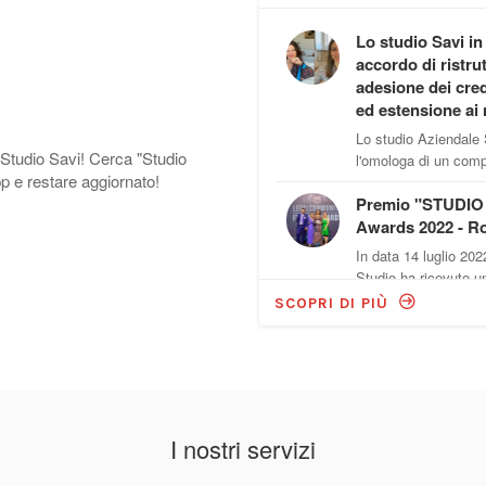
Lo studio Savi in
accordo di ristru
adesione dei cred
ed estensione ai
Lo studio Aziendale 
 Studio Savi! Cerca "Studio
l'omologa di un comp
p e restare aggiornato!
Premio "STUDIO D
Awards 2022 - Ro
In data 14 luglio 202
Studio ha ricevuto un
SCOPRI DI PIÙ
Incontro di aggio
legge di bilancio
Si è tenuto in data 1
per le aziende. C...
Incontro gratuito 
I nostri servizi
per le aziende