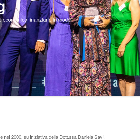
g
brio economico finanziario in modo
 nel 2000, su iniziativa della Dott.ssa Daniela Savi.