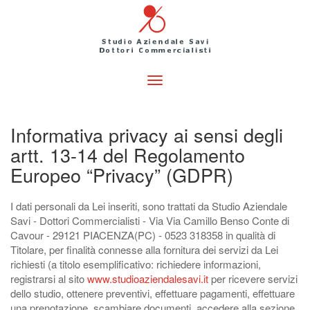
Toggle
navigation
Informativa privacy ai sensi degli
artt. 13-14 del Regolamento
Europeo “Privacy” (GDPR)
I dati personali da Lei inseriti, sono trattati da Studio Aziendale
Savi - Dottori Commercialisti - Via Via Camillo Benso Conte di
Cavour - 29121 PIACENZA(PC) - 0523 318358 in qualità di
Titolare, per finalità connesse alla fornitura dei servizi da Lei
richiesti (a titolo esemplificativo: richiedere informazioni,
registrarsi al sito
www.studioaziendalesavi.it
per ricevere servizi
dello studio, ottenere preventivi, effettuare pagamenti, effettuare
una prenotazione, scambiare documenti, accedere alla sezione